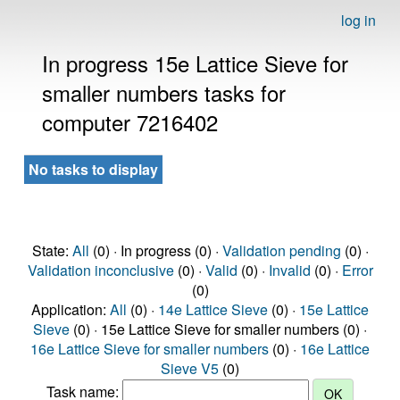
log in
In progress 15e Lattice Sieve for
smaller numbers tasks for
computer 7216402
No tasks to display
State:
All
(0) · In progress (0) ·
Validation pending
(0) ·
Validation inconclusive
(0) ·
Valid
(0) ·
Invalid
(0) ·
Error
(0)
Application:
All
(0) ·
14e Lattice Sieve
(0) ·
15e Lattice
Sieve
(0) · 15e Lattice Sieve for smaller numbers (0) ·
16e Lattice Sieve for smaller numbers
(0) ·
16e Lattice
Sieve V5
(0)
Task name: