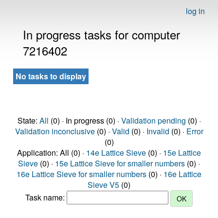
log in
In progress tasks for computer
7216402
No tasks to display
State:
All
(0) · In progress (0) ·
Validation pending
(0) ·
Validation inconclusive
(0) ·
Valid
(0) ·
Invalid
(0) ·
Error
(0)
Application: All (0) ·
14e Lattice Sieve
(0) ·
15e Lattice
Sieve
(0) ·
15e Lattice Sieve for smaller numbers
(0) ·
16e Lattice Sieve for smaller numbers
(0) ·
16e Lattice
Sieve V5
(0)
Task name: