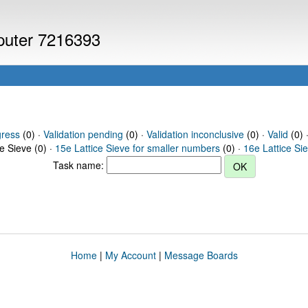
mputer 7216393
gress
(0) ·
Validation pending
(0) ·
Validation inconclusive
(0) ·
Valid
(0) ·
ce Sieve (0) ·
15e Lattice Sieve for smaller numbers
(0) ·
16e Lattice Si
Task name:
Home
|
My Account
|
Message Boards