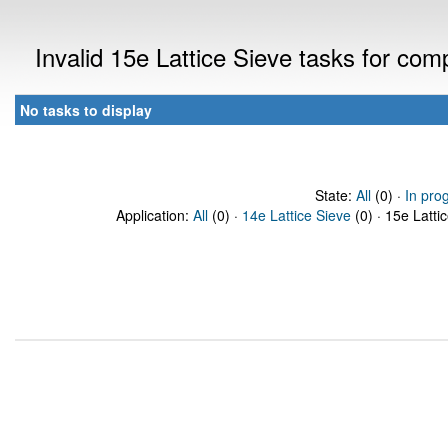
Invalid 15e Lattice Sieve tasks for co
No tasks to display
State:
All
(0) ·
In pro
Application:
All
(0) ·
14e Lattice Sieve
(0) · 15e Latti