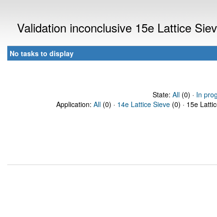
Validation inconclusive 15e Lattice Si
No tasks to display
State:
All
(0) ·
In pro
Application:
All
(0) ·
14e Lattice Sieve
(0) · 15e Latti