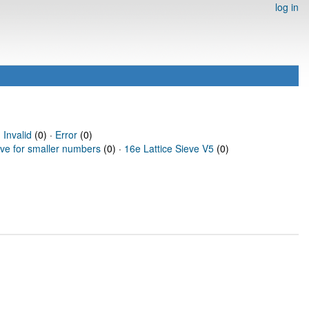
log in
·
Invalid
(0) ·
Error
(0)
eve for smaller numbers
(0) ·
16e Lattice Sieve V5
(0)