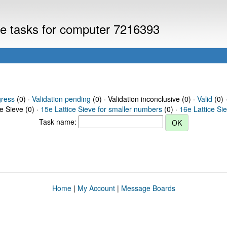
eve tasks for computer 7216393
gress
(0) ·
Validation pending
(0) · Validation inconclusive (0) ·
Valid
(0) 
ce Sieve (0) ·
15e Lattice Sieve for smaller numbers
(0) ·
16e Lattice Si
Task name:
Home
|
My Account
|
Message Boards