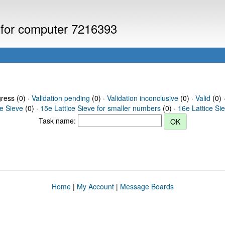
s for computer 7216393
gress (0) ·
Validation pending
(0) ·
Validation inconclusive
(0) ·
Valid
(0) 
ce Sieve
(0) ·
15e Lattice Sieve for smaller numbers
(0) ·
16e Lattice Si
Task name:
Home
|
My Account
|
Message Boards