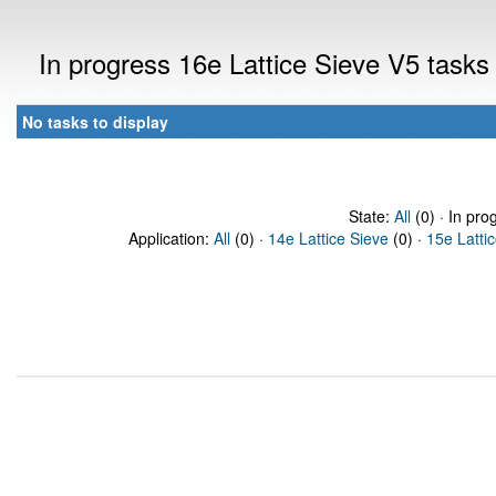
In progress 16e Lattice Sieve V5 task
No tasks to display
State:
All
(0) · In pro
Application:
All
(0) ·
14e Lattice Sieve
(0) ·
15e Latti