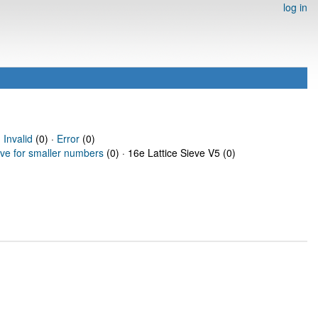
log in
·
Invalid
(0) ·
Error
(0)
eve for smaller numbers
(0) · 16e Lattice Sieve V5 (0)