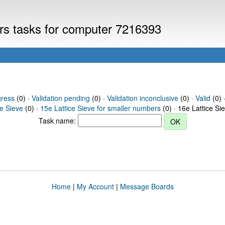
ers tasks for computer 7216393
gress
(0) ·
Validation pending
(0) ·
Validation inconclusive
(0) ·
Valid
(0) 
ce Sieve
(0) ·
15e Lattice Sieve for smaller numbers
(0) · 16e Lattice Si
Task name:
Home
|
My Account
|
Message Boards