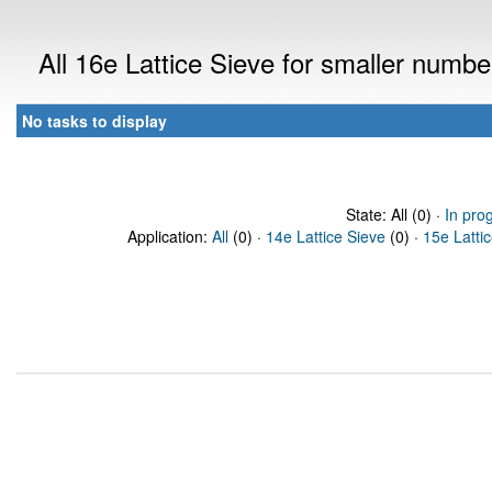
All 16e Lattice Sieve for smaller numb
No tasks to display
State: All (0) ·
In pro
Application:
All
(0) ·
14e Lattice Sieve
(0) ·
15e Latti