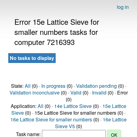
log in
Error 15e Lattice Sieve for
smaller numbers tasks for
computer 7216393
No tasks to display
State:
All
(0) ·
In progress
(0) ·
Validation pending
(0) ·
Validation inconclusive
(0) ·
Valid
(0) ·
Invalid
(0) · Error
(0)
Application:
All
(0) ·
14e Lattice Sieve
(0) ·
15e Lattice
Sieve
(0) · 15e Lattice Sieve for smaller numbers (0) ·
16e Lattice Sieve for smaller numbers
(0) ·
16e Lattice
Sieve V5
(0)
Task name: