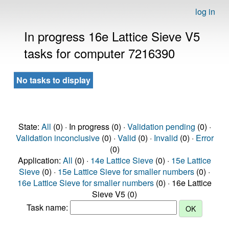
log in
In progress 16e Lattice Sieve V5
tasks for computer 7216390
No tasks to display
State:
All
(0) · In progress (0) ·
Validation pending
(0) ·
Validation inconclusive
(0) ·
Valid
(0) ·
Invalid
(0) ·
Error
(0)
Application:
All
(0) ·
14e Lattice Sieve
(0) ·
15e Lattice
Sieve
(0) ·
15e Lattice Sieve for smaller numbers
(0) ·
16e Lattice Sieve for smaller numbers
(0) · 16e Lattice
Sieve V5 (0)
Task name: