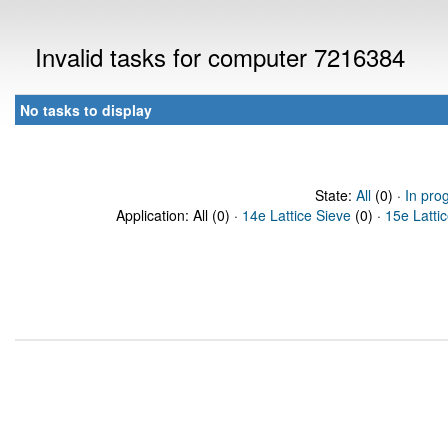
Invalid tasks for computer 7216384
No tasks to display
State:
All
(0) ·
In pro
Application: All (0) ·
14e Lattice Sieve
(0) ·
15e Latti