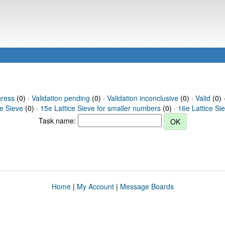
gress
(0) ·
Validation pending
(0) ·
Validation inconclusive
(0) ·
Valid
(0) ·
ce Sieve
(0) ·
15e Lattice Sieve for smaller numbers
(0) ·
16e Lattice Si
Task name:
Home
|
My Account
|
Message Boards