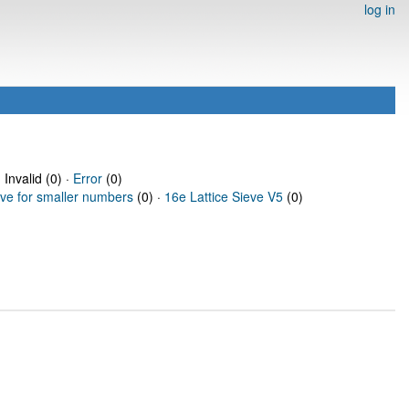
log in
 Invalid (0) ·
Error
(0)
eve for smaller numbers
(0) ·
16e Lattice Sieve V5
(0)