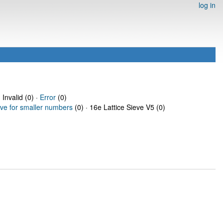
log in
 Invalid (0) ·
Error
(0)
eve for smaller numbers
(0) · 16e Lattice Sieve V5 (0)