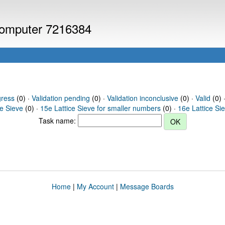
 computer 7216384
gress
(0) ·
Validation pending
(0) ·
Validation inconclusive
(0) ·
Valid
(0) ·
ce Sieve
(0) ·
15e Lattice Sieve for smaller numbers
(0) ·
16e Lattice Si
Task name:
Home
|
My Account
|
Message Boards