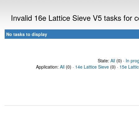
Invalid 16e Lattice Sieve V5 tasks for
No tasks to display
State:
All
(0) ·
In pro
Application:
All
(0) ·
14e Lattice Sieve
(0) ·
15e Latti