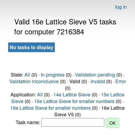
log in
Valid 16e Lattice Sieve V5 tasks
for computer 7216384
No tasks to display
State:
All
(0) ·
In progress
(0) ·
Validation pending
(0) ·
Validation inconclusive
(0) · Valid (0) ·
Invalid
(0) ·
Error
(0)
Application:
All
(0) ·
14e Lattice Sieve
(0) ·
15e Lattice
Sieve
(0) ·
15e Lattice Sieve for smaller numbers
(0) ·
16e Lattice Sieve for smaller numbers
(0) · 16e Lattice
Sieve V5 (0)
Task name: