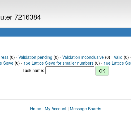
puter 7216384
gress
(0) ·
Validation pending
(0) ·
Validation inconclusive
(0) ·
Valid
(0) 
ce Sieve
(0) ·
15e Lattice Sieve for smaller numbers
(0) ·
16e Lattice Si
Task name:
Home
|
My Account
|
Message Boards