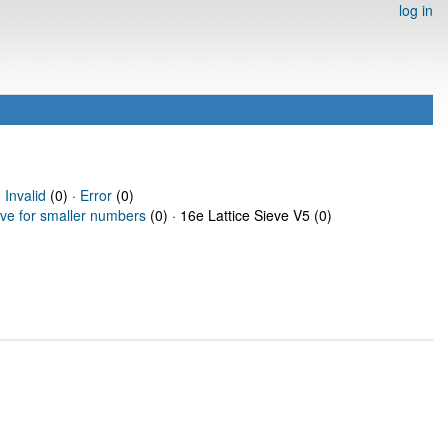
log in
·
Invalid
(0) ·
Error
(0)
eve for smaller numbers
(0) · 16e Lattice Sieve V5 (0)