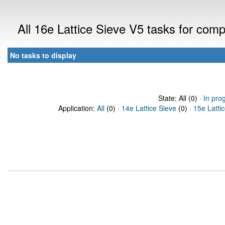
All 16e Lattice Sieve V5 tasks for com
No tasks to display
State: All (0) ·
In pro
Application:
All
(0) ·
14e Lattice Sieve
(0) ·
15e Latti