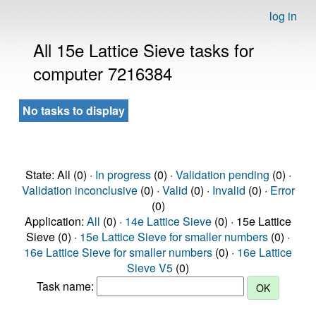
log in
All 15e Lattice Sieve tasks for
computer 7216384
No tasks to display
State: All (0) ·
In progress
(0) ·
Validation pending
(0) ·
Validation inconclusive
(0) ·
Valid
(0) ·
Invalid
(0) ·
Error
(0)
Application:
All
(0) ·
14e Lattice Sieve
(0) · 15e Lattice
Sieve (0) ·
15e Lattice Sieve for smaller numbers
(0) ·
16e Lattice Sieve for smaller numbers
(0) ·
16e Lattice
Sieve V5
(0)
Task name: