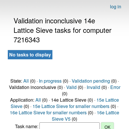
log in
Validation inconclusive 14e
Lattice Sieve tasks for computer
7216343
No tasks to display
State:
All
(0) ·
In progress
(0) ·
Validation pending
(0) ·
Validation inconclusive (0) ·
Valid
(0) ·
Invalid
(0) ·
Error
(0)
Application:
All
(0) · 14e Lattice Sieve (0) ·
15e Lattice
Sieve
(0) ·
15e Lattice Sieve for smaller numbers
(0) ·
16e Lattice Sieve for smaller numbers
(0) ·
16e Lattice
Sieve V5
(0)
Task name: