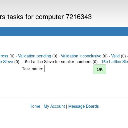
ers tasks for computer 7216343
gress
(0) ·
Validation pending
(0) ·
Validation inconclusive
(0) ·
Valid
(0) 
ce Sieve
(0) · 15e Lattice Sieve for smaller numbers (0) ·
16e Lattice Si
Task name:
Home
|
My Account
|
Message Boards