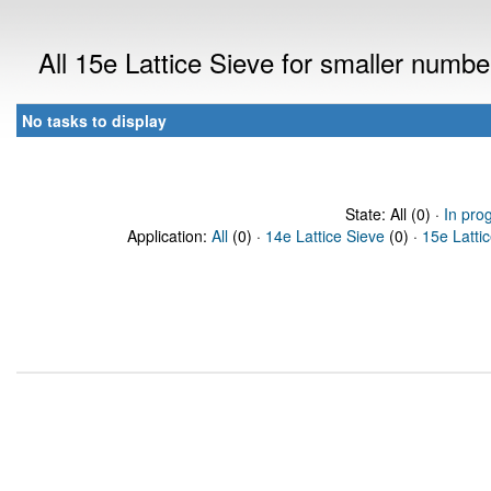
All 15e Lattice Sieve for smaller numb
No tasks to display
State: All (0) ·
In pro
Application:
All
(0) ·
14e Lattice Sieve
(0) ·
15e Latti