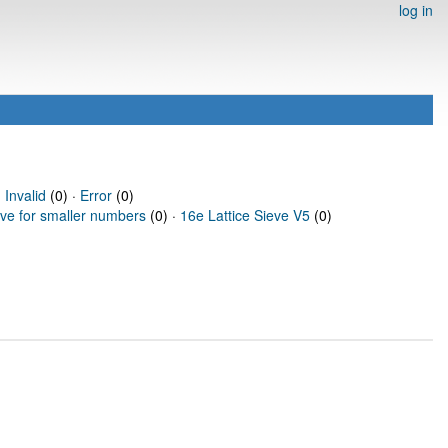
log in
·
Invalid
(0) ·
Error
(0)
eve for smaller numbers
(0) ·
16e Lattice Sieve V5
(0)