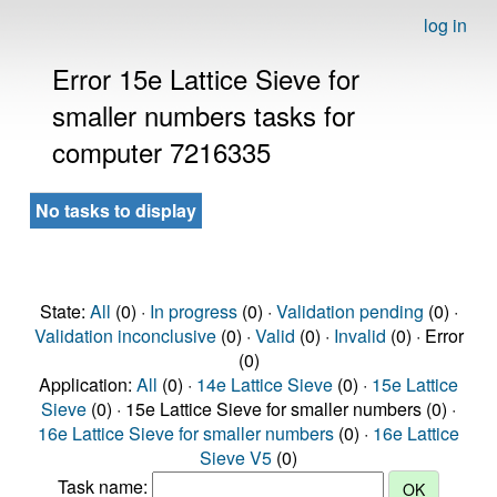
log in
Error 15e Lattice Sieve for
smaller numbers tasks for
computer 7216335
No tasks to display
State:
All
(0) ·
In progress
(0) ·
Validation pending
(0) ·
Validation inconclusive
(0) ·
Valid
(0) ·
Invalid
(0) · Error
(0)
Application:
All
(0) ·
14e Lattice Sieve
(0) ·
15e Lattice
Sieve
(0) · 15e Lattice Sieve for smaller numbers (0) ·
16e Lattice Sieve for smaller numbers
(0) ·
16e Lattice
Sieve V5
(0)
Task name: