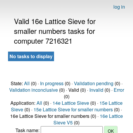
log in
Valid 16e Lattice Sieve for
smaller numbers tasks for
computer 7216321
No tasks to display
State:
All
(0) ·
In progress
(0) ·
Validation pending
(0) ·
Validation inconclusive
(0) · Valid (0) ·
Invalid
(0) ·
Error
(0)
Application:
All
(0) ·
14e Lattice Sieve
(0) ·
15e Lattice
Sieve
(0) ·
15e Lattice Sieve for smaller numbers
(0) ·
16e Lattice Sieve for smaller numbers (0) ·
16e Lattice
Sieve V5
(0)
Task name: