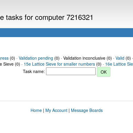
eve tasks for computer 7216321
gress
(0) ·
Validation pending
(0) · Validation inconclusive (0) ·
Valid
(0) 
ce Sieve (0) ·
15e Lattice Sieve for smaller numbers
(0) ·
16e Lattice Si
Task name:
Home
|
My Account
|
Message Boards