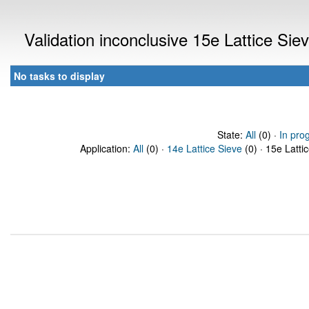
Validation inconclusive 15e Lattice Si
No tasks to display
State:
All
(0) ·
In pro
Application:
All
(0) ·
14e Lattice Sieve
(0) · 15e Latti