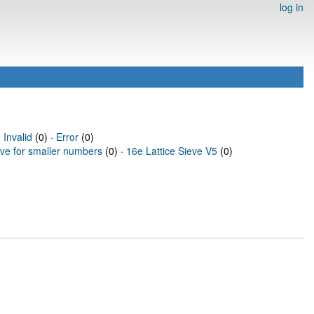
log in
·
Invalid
(0) ·
Error
(0)
eve for smaller numbers
(0) ·
16e Lattice Sieve V5
(0)