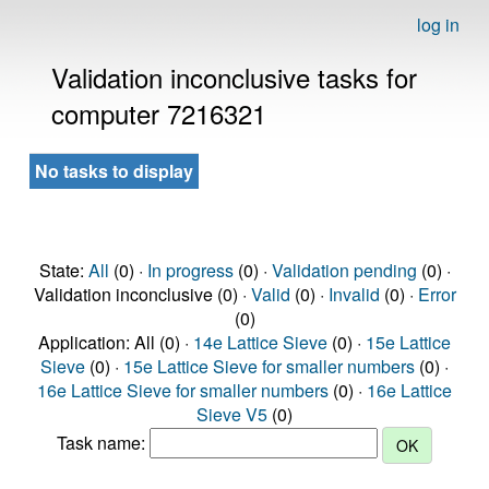
log in
Validation inconclusive tasks for
computer 7216321
No tasks to display
State:
All
(0) ·
In progress
(0) ·
Validation pending
(0) ·
Validation inconclusive (0) ·
Valid
(0) ·
Invalid
(0) ·
Error
(0)
Application: All (0) ·
14e Lattice Sieve
(0) ·
15e Lattice
Sieve
(0) ·
15e Lattice Sieve for smaller numbers
(0) ·
16e Lattice Sieve for smaller numbers
(0) ·
16e Lattice
Sieve V5
(0)
Task name: