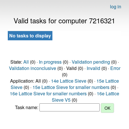
log in
Valid tasks for computer 7216321
No tasks to display
State:
All
(0) ·
In progress
(0) ·
Validation pending
(0) ·
Validation inconclusive
(0) · Valid (0) ·
Invalid
(0) ·
Error
(0)
Application: All (0) ·
14e Lattice Sieve
(0) ·
15e Lattice
Sieve
(0) ·
15e Lattice Sieve for smaller numbers
(0) ·
16e Lattice Sieve for smaller numbers
(0) ·
16e Lattice
Sieve V5
(0)
Task name: