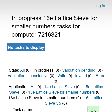
log in
In progress 16e Lattice Sieve for
smaller numbers tasks for
computer 7216321
No tasks to display
State:
All
(0) · In progress (0) ·
Validation pending
(0) ·
Validation inconclusive
(0) ·
Valid
(0) ·
Invalid
(0) ·
Error
(0)
Application:
All
(0) ·
14e Lattice Sieve
(0) ·
15e Lattice
Sieve
(0) ·
15e Lattice Sieve for smaller numbers
(0) ·
16e Lattice Sieve for smaller numbers (0) ·
16e Lattice
Sieve V5
(0)
Task name: