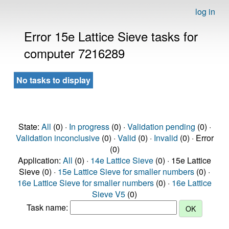
log in
Error 15e Lattice Sieve tasks for
computer 7216289
No tasks to display
State:
All
(0) ·
In progress
(0) ·
Validation pending
(0) ·
Validation inconclusive
(0) ·
Valid
(0) ·
Invalid
(0) · Error
(0)
Application:
All
(0) ·
14e Lattice Sieve
(0) · 15e Lattice
Sieve (0) ·
15e Lattice Sieve for smaller numbers
(0) ·
16e Lattice Sieve for smaller numbers
(0) ·
16e Lattice
Sieve V5
(0)
Task name: