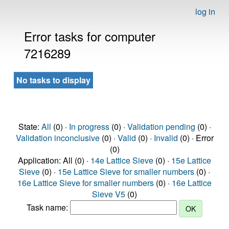
log in
Error tasks for computer
7216289
No tasks to display
State:
All
(0) ·
In progress
(0) ·
Validation pending
(0) ·
Validation inconclusive
(0) ·
Valid
(0) ·
Invalid
(0) · Error
(0)
Application: All (0) ·
14e Lattice Sieve
(0) ·
15e Lattice
Sieve
(0) ·
15e Lattice Sieve for smaller numbers
(0) ·
16e Lattice Sieve for smaller numbers
(0) ·
16e Lattice
Sieve V5
(0)
Task name: