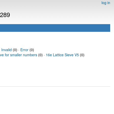
log in
6289
·
Invalid
(0) ·
Error
(0)
eve for smaller numbers
(0) ·
16e Lattice Sieve V5
(0)