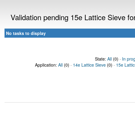
Validation pending 15e Lattice Sieve f
No tasks to display
State:
All
(0) ·
In pro
Application:
All
(0) ·
14e Lattice Sieve
(0) ·
15e Latti