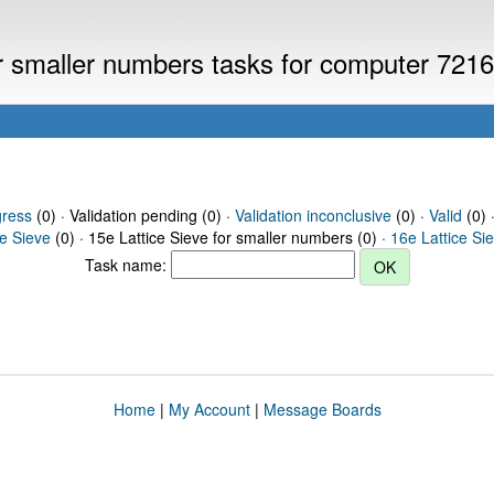
or smaller numbers tasks for computer 721
gress
(0) · Validation pending (0) ·
Validation inconclusive
(0) ·
Valid
(0) 
ce Sieve
(0) · 15e Lattice Sieve for smaller numbers (0) ·
16e Lattice Si
Task name:
Home
|
My Account
|
Message Boards