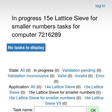
log in
In progress 15e Lattice Sieve for
smaller numbers tasks for
computer 7216289
No tasks to display
State:
All
(0) · In progress (0) ·
Validation pending
(0) ·
Validation inconclusive
(0) ·
Valid
(0) ·
Invalid
(0) ·
Error
(0)
Application:
All
(0) ·
14e Lattice Sieve
(0) ·
15e Lattice
Sieve
(0) · 15e Lattice Sieve for smaller numbers (0) ·
16e Lattice Sieve for smaller numbers
(0) ·
16e Lattice
Sieve V5
(0)
Task name: