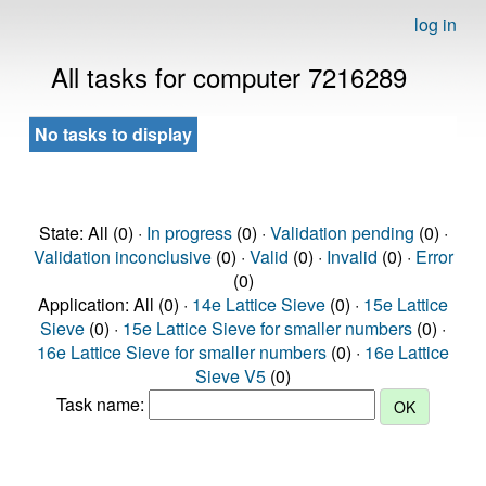
log in
All tasks for computer 7216289
No tasks to display
State: All (0) ·
In progress
(0) ·
Validation pending
(0) ·
Validation inconclusive
(0) ·
Valid
(0) ·
Invalid
(0) ·
Error
(0)
Application: All (0) ·
14e Lattice Sieve
(0) ·
15e Lattice
Sieve
(0) ·
15e Lattice Sieve for smaller numbers
(0) ·
16e Lattice Sieve for smaller numbers
(0) ·
16e Lattice
Sieve V5
(0)
Task name: