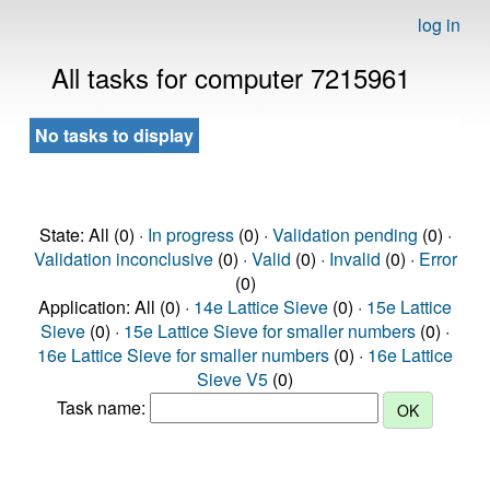
log in
All tasks for computer 7215961
No tasks to display
State: All (0) ·
In progress
(0) ·
Validation pending
(0) ·
Validation inconclusive
(0) ·
Valid
(0) ·
Invalid
(0) ·
Error
(0)
Application: All (0) ·
14e Lattice Sieve
(0) ·
15e Lattice
Sieve
(0) ·
15e Lattice Sieve for smaller numbers
(0) ·
16e Lattice Sieve for smaller numbers
(0) ·
16e Lattice
Sieve V5
(0)
Task name: