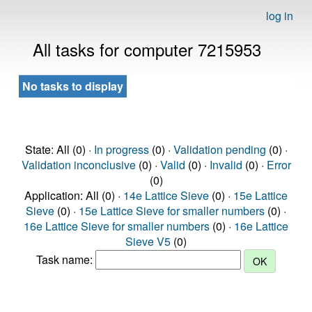
log in
All tasks for computer 7215953
No tasks to display
State: All (0) ·
In progress
(0) ·
Validation pending
(0) ·
Validation inconclusive
(0) ·
Valid
(0) ·
Invalid
(0) ·
Error
(0)
Application: All (0) ·
14e Lattice Sieve
(0) ·
15e Lattice
Sieve
(0) ·
15e Lattice Sieve for smaller numbers
(0) ·
16e Lattice Sieve for smaller numbers
(0) ·
16e Lattice
Sieve V5
(0)
Task name: