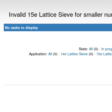
Invalid 15e Lattice Sieve for smaller 
No tasks to display
State:
All
(0) ·
In pro
Application:
All
(0) ·
14e Lattice Sieve
(0) ·
15e Latti