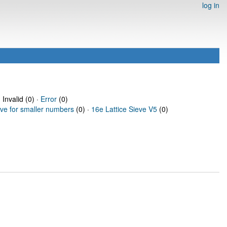
log in
 Invalid (0) ·
Error
(0)
eve for smaller numbers
(0) ·
16e Lattice Sieve V5
(0)