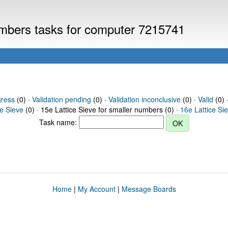
numbers tasks for computer 7215741
gress
(0) ·
Validation pending
(0) ·
Validation inconclusive
(0) ·
Valid
(0) ·
ce Sieve
(0) · 15e Lattice Sieve for smaller numbers (0) ·
16e Lattice Si
Task name:
Home
|
My Account
|
Message Boards