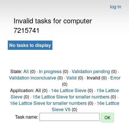
log in
Invalid tasks for computer
7215741
No tasks to display
State:
All
(0) ·
In progress
(0) ·
Validation pending
(0) ·
Validation inconclusive
(0) ·
Valid
(0) · Invalid (0) ·
Error
(0)
Application: All (0) ·
14e Lattice Sieve
(0) ·
15e Lattice
Sieve
(0) ·
15e Lattice Sieve for smaller numbers
(0) ·
16e Lattice Sieve for smaller numbers
(0) ·
16e Lattice
Sieve V5
(0)
Task name: