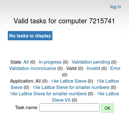
log in
Valid tasks for computer 7215741
No tasks to display
State:
All
(0) ·
In progress
(0) ·
Validation pending
(0) ·
Validation inconclusive
(0) · Valid (0) ·
Invalid
(0) ·
Error
(0)
Application: All (0) ·
14e Lattice Sieve
(0) ·
15e Lattice
Sieve
(0) ·
15e Lattice Sieve for smaller numbers
(0) ·
16e Lattice Sieve for smaller numbers
(0) ·
16e Lattice
Sieve V5
(0)
Task name: