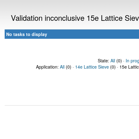
Validation inconclusive 15e Lattice Si
No tasks to display
State:
All
(0) ·
In pro
Application:
All
(0) ·
14e Lattice Sieve
(0) · 15e Latti