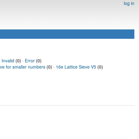
log in
·
Invalid
(0) ·
Error
(0)
eve for smaller numbers
(0) ·
16e Lattice Sieve V5
(0)