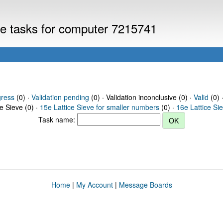
eve tasks for computer 7215741
gress
(0) ·
Validation pending
(0) · Validation inconclusive (0) ·
Valid
(0) 
ce Sieve (0) ·
15e Lattice Sieve for smaller numbers
(0) ·
16e Lattice Si
Task name:
Home
|
My Account
|
Message Boards