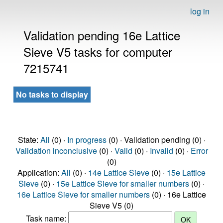
log in
Validation pending 16e Lattice
Sieve V5 tasks for computer
7215741
No tasks to display
State:
All
(0) ·
In progress
(0) · Validation pending (0) ·
Validation inconclusive
(0) ·
Valid
(0) ·
Invalid
(0) ·
Error
(0)
Application:
All
(0) ·
14e Lattice Sieve
(0) ·
15e Lattice
Sieve
(0) ·
15e Lattice Sieve for smaller numbers
(0) ·
16e Lattice Sieve for smaller numbers
(0) · 16e Lattice
Sieve V5 (0)
Task name: