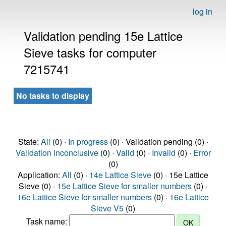
log in
Validation pending 15e Lattice
Sieve tasks for computer
7215741
No tasks to display
State:
All
(0) ·
In progress
(0) · Validation pending (0) ·
Validation inconclusive
(0) ·
Valid
(0) ·
Invalid
(0) ·
Error
(0)
Application:
All
(0) ·
14e Lattice Sieve
(0) · 15e Lattice
Sieve (0) ·
15e Lattice Sieve for smaller numbers
(0) ·
16e Lattice Sieve for smaller numbers
(0) ·
16e Lattice
Sieve V5
(0)
Task name: