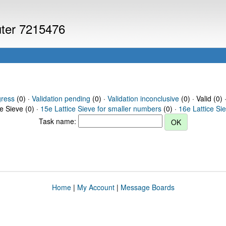
uter 7215476
gress
(0) ·
Validation pending
(0) ·
Validation inconclusive
(0) · Valid (0) 
ce Sieve (0) ·
15e Lattice Sieve for smaller numbers
(0) ·
16e Lattice Si
Task name:
Home
|
My Account
|
Message Boards