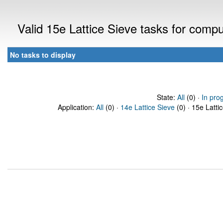
Valid 15e Lattice Sieve tasks for comp
No tasks to display
State:
All
(0) ·
In pro
Application:
All
(0) ·
14e Lattice Sieve
(0) · 15e Latti