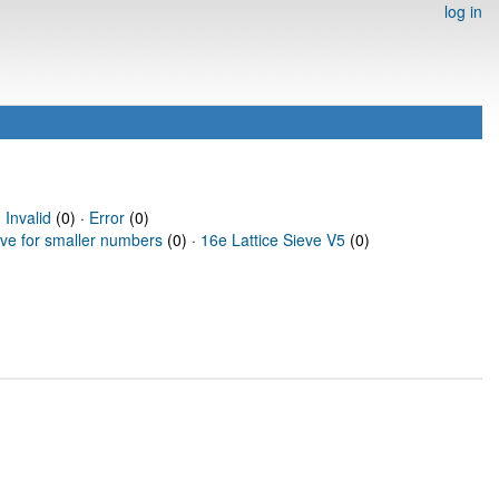
log in
·
Invalid
(0) ·
Error
(0)
eve for smaller numbers
(0) ·
16e Lattice Sieve V5
(0)