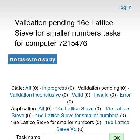
log in
Validation pending 16e Lattice
Sieve for smaller numbers tasks
for computer 7215476
No tasks to display
State:
All
(0) ·
In progress
(0) · Validation pending (0) ·
Validation inconclusive
(0) ·
Valid
(0) ·
Invalid
(0) ·
Error
(0)
Application:
All
(0) ·
14e Lattice Sieve
(0) ·
15e Lattice
Sieve
(0) ·
15e Lattice Sieve for smaller numbers
(0) ·
16e Lattice Sieve for smaller numbers (0) ·
16e Lattice
Sieve V5
(0)
Task name: