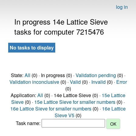
log in
In progress 14e Lattice Sieve
tasks for computer 7215476
No tasks to display
State:
All
(0) · In progress (0) ·
Validation pending
(0) ·
Validation inconclusive
(0) ·
Valid
(0) ·
Invalid
(0) ·
Error
(0)
Application:
All
(0) · 14e Lattice Sieve (0) ·
15e Lattice
Sieve
(0) ·
15e Lattice Sieve for smaller numbers
(0) ·
16e Lattice Sieve for smaller numbers
(0) ·
16e Lattice
Sieve V5
(0)
Task name: