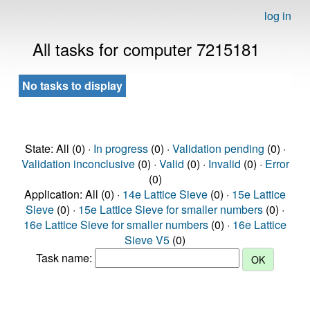
log in
All tasks for computer 7215181
No tasks to display
State: All (0) ·
In progress
(0) ·
Validation pending
(0) ·
Validation inconclusive
(0) ·
Valid
(0) ·
Invalid
(0) ·
Error
(0)
Application: All (0) ·
14e Lattice Sieve
(0) ·
15e Lattice
Sieve
(0) ·
15e Lattice Sieve for smaller numbers
(0) ·
16e Lattice Sieve for smaller numbers
(0) ·
16e Lattice
Sieve V5
(0)
Task name: