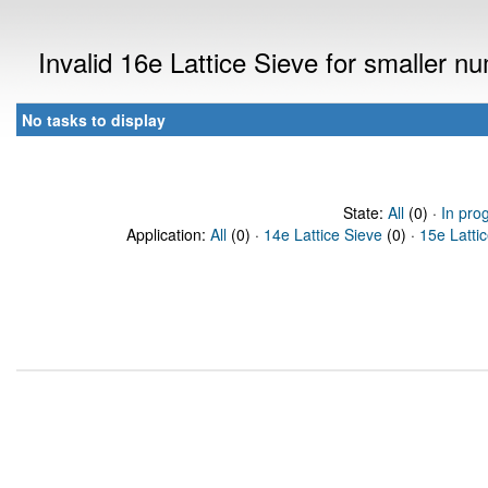
Invalid 16e Lattice Sieve for smaller 
No tasks to display
State:
All
(0) ·
In pro
Application:
All
(0) ·
14e Lattice Sieve
(0) ·
15e Latti