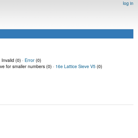
log in
 Invalid (0) ·
Error
(0)
eve for smaller numbers (0) ·
16e Lattice Sieve V5
(0)