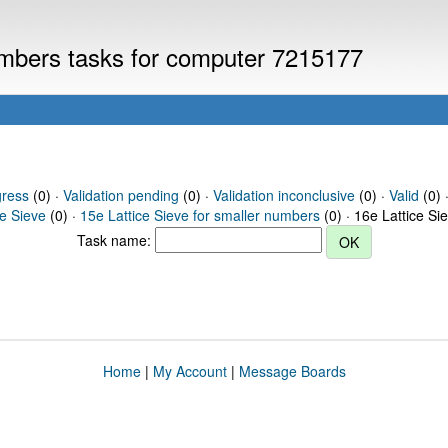
numbers tasks for computer 7215177
gress
(0) ·
Validation pending
(0) ·
Validation inconclusive
(0) ·
Valid
(0) ·
ce Sieve
(0) ·
15e Lattice Sieve for smaller numbers
(0) · 16e Lattice Si
Task name:
Home
|
My Account
|
Message Boards