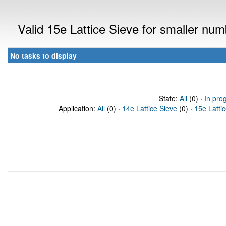
Valid 15e Lattice Sieve for smaller nu
No tasks to display
State:
All
(0) ·
In pro
Application:
All
(0) ·
14e Lattice Sieve
(0) ·
15e Latti