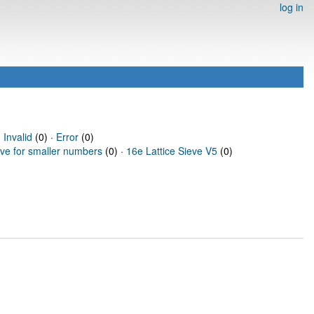
log in
·
Invalid
(0) ·
Error
(0)
eve for smaller numbers
(0) ·
16e Lattice Sieve V5
(0)