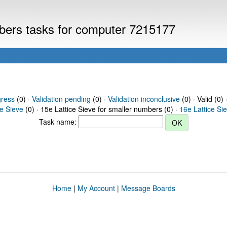
mbers tasks for computer 7215177
gress
(0) ·
Validation pending
(0) ·
Validation inconclusive
(0) · Valid (0) 
ce Sieve
(0) · 15e Lattice Sieve for smaller numbers (0) ·
16e Lattice Si
Task name:
Home
|
My Account
|
Message Boards