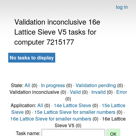
log in
Validation inconclusive 16e
Lattice Sieve V5 tasks for
computer 7215177
No tasks to display
State:
All
(0) ·
In progress
(0) ·
Validation pending
(0) ·
Validation inconclusive (0) ·
Valid
(0) ·
Invalid
(0) ·
Error
(0)
Application:
All
(0) ·
14e Lattice Sieve
(0) ·
15e Lattice
Sieve
(0) ·
15e Lattice Sieve for smaller numbers
(0) ·
16e Lattice Sieve for smaller numbers
(0) · 16e Lattice
Sieve V5 (0)
Task name: