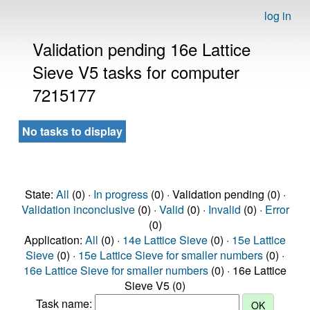
log in
Validation pending 16e Lattice
Sieve V5 tasks for computer
7215177
No tasks to display
State:
All
(0) ·
In progress
(0) · Validation pending (0) ·
Validation inconclusive
(0) ·
Valid
(0) ·
Invalid
(0) ·
Error
(0)
Application:
All
(0) ·
14e Lattice Sieve
(0) ·
15e Lattice
Sieve
(0) ·
15e Lattice Sieve for smaller numbers
(0) ·
16e Lattice Sieve for smaller numbers
(0) · 16e Lattice
Sieve V5 (0)
Task name: