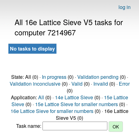
log in
All 16e Lattice Sieve V5 tasks for
computer 7214967
No tasks to display
State: All (0) ·
In progress
(0) ·
Validation pending
(0) ·
Validation inconclusive
(0) ·
Valid
(0) ·
Invalid
(0) ·
Error
(0)
Application:
All
(0) ·
14e Lattice Sieve
(0) ·
15e Lattice
Sieve
(0) ·
15e Lattice Sieve for smaller numbers
(0) ·
16e Lattice Sieve for smaller numbers
(0) · 16e Lattice
Sieve V5 (0)
Task name: