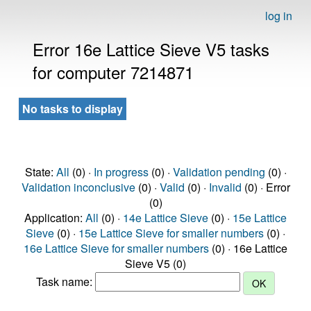
log in
Error 16e Lattice Sieve V5 tasks
for computer 7214871
No tasks to display
State:
All
(0) ·
In progress
(0) ·
Validation pending
(0) ·
Validation inconclusive
(0) ·
Valid
(0) ·
Invalid
(0) · Error
(0)
Application:
All
(0) ·
14e Lattice Sieve
(0) ·
15e Lattice
Sieve
(0) ·
15e Lattice Sieve for smaller numbers
(0) ·
16e Lattice Sieve for smaller numbers
(0) · 16e Lattice
Sieve V5 (0)
Task name: