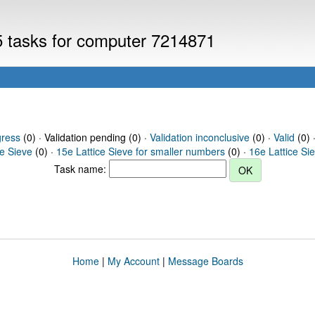
V5 tasks for computer 7214871
gress
(0) · Validation pending (0) ·
Validation inconclusive
(0) ·
Valid
(0) 
ce Sieve
(0) ·
15e Lattice Sieve for smaller numbers
(0) ·
16e Lattice Si
Task name:
Home
|
My Account
|
Message Boards