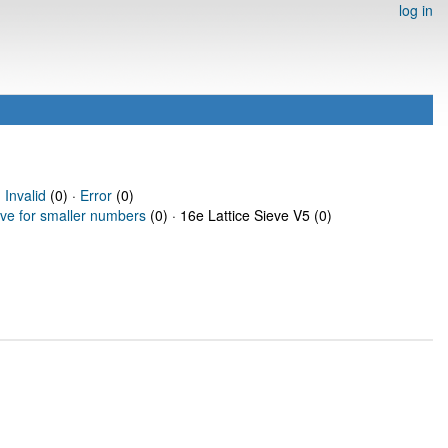
log in
·
Invalid
(0) ·
Error
(0)
eve for smaller numbers
(0) · 16e Lattice Sieve V5 (0)