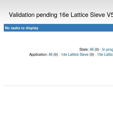
Validation pending 16e Lattice Sieve 
No tasks to display
State:
All
(0) ·
In pro
Application:
All
(0) ·
14e Lattice Sieve
(0) ·
15e Latti