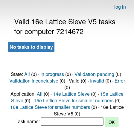
log in
Valid 16e Lattice Sieve V5 tasks
for computer 7214672
No tasks to display
State:
All
(0) ·
In progress
(0) ·
Validation pending
(0) ·
Validation inconclusive
(0) · Valid (0) ·
Invalid
(0) ·
Error
(0)
Application:
All
(0) ·
14e Lattice Sieve
(0) ·
15e Lattice
Sieve
(0) ·
15e Lattice Sieve for smaller numbers
(0) ·
16e Lattice Sieve for smaller numbers
(0) · 16e Lattice
Sieve V5 (0)
Task name: