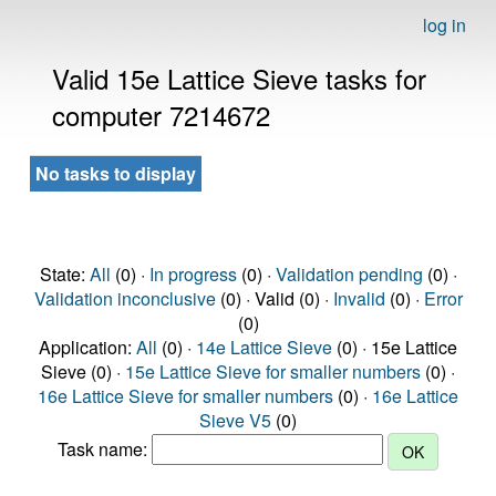
log in
Valid 15e Lattice Sieve tasks for
computer 7214672
No tasks to display
State:
All
(0) ·
In progress
(0) ·
Validation pending
(0) ·
Validation inconclusive
(0) · Valid (0) ·
Invalid
(0) ·
Error
(0)
Application:
All
(0) ·
14e Lattice Sieve
(0) · 15e Lattice
Sieve (0) ·
15e Lattice Sieve for smaller numbers
(0) ·
16e Lattice Sieve for smaller numbers
(0) ·
16e Lattice
Sieve V5
(0)
Task name: