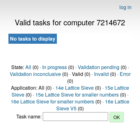
log in
Valid tasks for computer 7214672
No tasks to display
State:
All
(0) ·
In progress
(0) ·
Validation pending
(0) ·
Validation inconclusive
(0) · Valid (0) ·
Invalid
(0) ·
Error
(0)
Application: All (0) ·
14e Lattice Sieve
(0) ·
15e Lattice
Sieve
(0) ·
15e Lattice Sieve for smaller numbers
(0) ·
16e Lattice Sieve for smaller numbers
(0) ·
16e Lattice
Sieve V5
(0)
Task name: