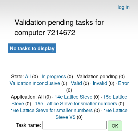
log in
Validation pending tasks for
computer 7214672
No tasks to display
State:
All
(0) ·
In progress
(0) · Validation pending (0) ·
Validation inconclusive
(0) ·
Valid
(0) ·
Invalid
(0) ·
Error
(0)
Application: All (0) ·
14e Lattice Sieve
(0) ·
15e Lattice
Sieve
(0) ·
15e Lattice Sieve for smaller numbers
(0) ·
16e Lattice Sieve for smaller numbers
(0) ·
16e Lattice
Sieve V5
(0)
Task name: