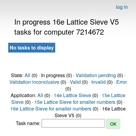
log in
In progress 16e Lattice Sieve V5
tasks for computer 7214672
No tasks to display
State:
All
(0) · In progress (0) ·
Validation pending
(0) ·
Validation inconclusive
(0) ·
Valid
(0) ·
Invalid
(0) ·
Error
(0)
Application:
All
(0) ·
14e Lattice Sieve
(0) ·
15e Lattice
Sieve
(0) ·
15e Lattice Sieve for smaller numbers
(0) ·
16e Lattice Sieve for smaller numbers
(0) · 16e Lattice
Sieve V5 (0)
Task name: